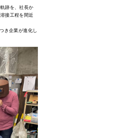
の軌跡を、社長か
や溶接工程を間近
びつき企業が進化し