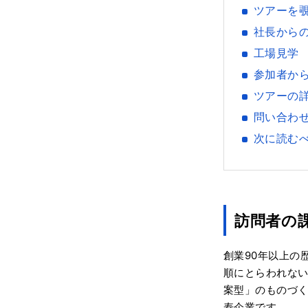
ツアーを
社長から
工場見学
参加者か
ツアーの
問い合わ
次に読む
訪問者の
創業90年以上の
順にとらわれな
案型」のものづく
寿企業です。