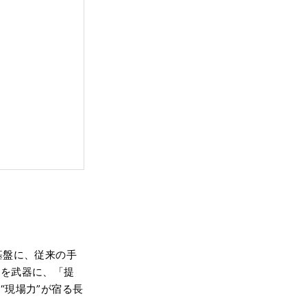
基盤に、従来の手
ウを武器に、「提
“現場力”が宿る長