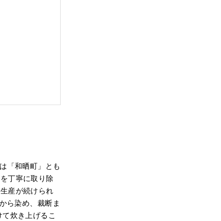
域は「和晒町」とも
物を丁寧に取り除
で生産が続けられ
程から染め、裁断ま
けて炊き上げるこ