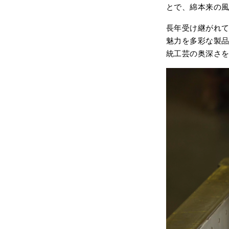
とで、綿本来の
長年受け継がれ
魅力を多彩な製
統工芸の奥深さ