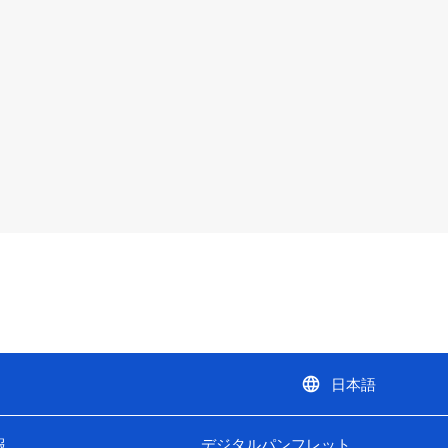
language
日本語
報
デジタルパンフレット