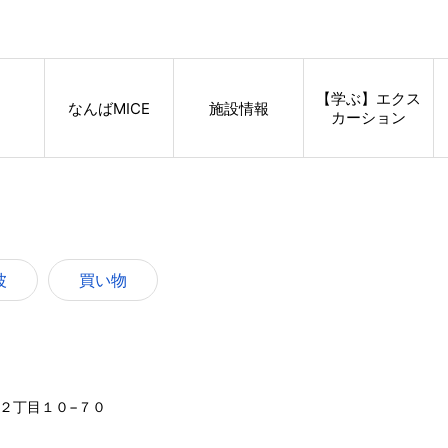
【学ぶ】エクス
なんばMICE
施設情報
カーション
波
買い物
波中２丁目１０−７０