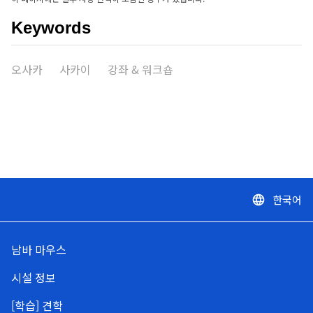
Keywords
오사카
사카이
강좌 & 워크숍
한국어
language
남바 마우스
시설 정보
[학습] 견학