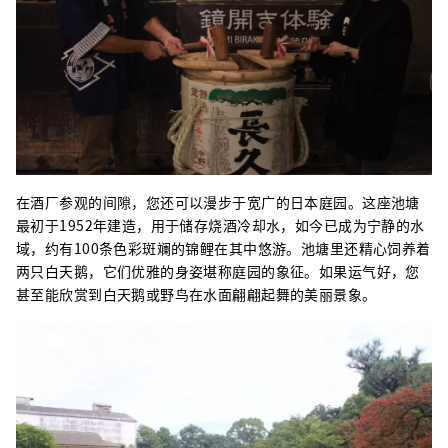
在酒厂参观的间隙，您还可以漫步于宽广的日本庭园。这座池塘
最初于1952年建造，用于储存烧酒冷却水，如今已成为宁静的水
域，约有100条色彩斑斓的锦鲤在其中悠游。池塘里还精心饲养着
两只白天鹅，它们优雅的身姿堪称庭园的象征。如果运气好，您
甚至能欣赏到白天鹅或野鸟在水面翩翩起舞的美丽景象。