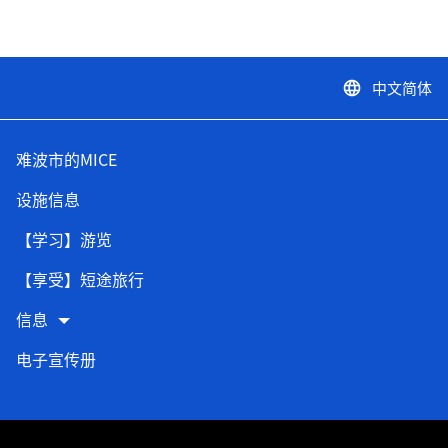
中文简体
language
难波市的MICE
设施信息
【学习】游览
【享受】短途旅行
信息
电子宣传册